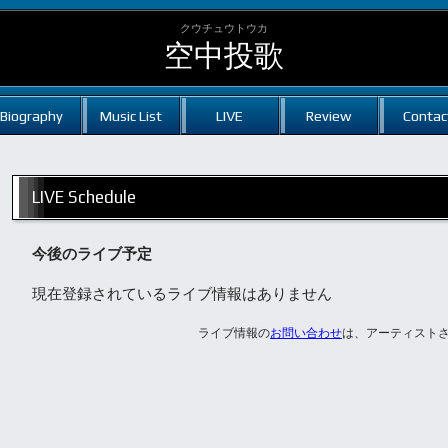
クウチュウトウカ
空中投歌
Biography
Music List
LIVE
Review
Contac
LIVE Schedule
今後のライブ予定
現在登録されているライブ情報はありません
ライブ情報の
お問い合わせ
は、アーティスト