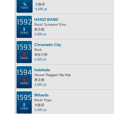
大阪府
(1585)
4,696 pt
HANZI BAND
1592
Rock/ Screamo/ Emo
東京都
(1586)
4,694 pt
Chromatic City
1593
Rock
神奈川県
(1634)
4,693 pt
holoholo
1594
House/ Reggae/ Hip Hop
東京都
(1640)
4,692 pt
Miharãs
1595
Rock/ Pops
大阪府
(1588)
4,685 pt