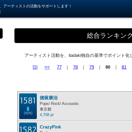
kiが、アーティストの活動をサポートします！
様
総合ランキン
アーティスト活動を、itadaki独自の基準でポイン
[1]
<<
77
｜
78
｜
79
｜
80
｜
81
徳留康治
1581
Pops/ Rock/ Accoustic
東京都
(1575)
4,708 pt
CrazyPink
1582