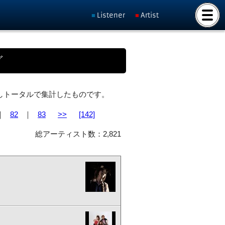
Listener
Artist
グ
ト化しトータルで集計したものです。
｜
82
｜
83
>>
[142]
総アーティスト数：2,821