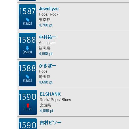
Jewellyze
1587
Pops/ Rock
東京都
(1582)
4,700 pt
中村祐一
1588
Accoustic
福岡県
(1580)
4,698 pt
かきぼー
1588
Pops
埼玉県
(1583)
4,698 pt
ELSHANK
1590
Rock/ Pops/ Blues
宮城県
(1603)
4,696 pt
吉村ビソー
1590