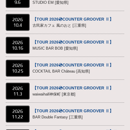
9.6
STUDIO EM [愛知県]
2026
【TOUR 2026💿COUNTER GROOVER Ⅱ】
10.4
古民家カフェ 風のおと [三重県]
2026
【TOUR 2026💿COUNTER GROOVER Ⅱ】
10.16
MUSIC BAR BOB [愛知県]
2026
【TOUR 2026💿COUNTER GROOVER Ⅱ】
10.25
COCKTAIL BAR Château [高知県]
2026
【TOUR 2026💿COUNTER GROOVER Ⅱ】
11.3
waiwaihall神保町 [東京都]
2026
【TOUR 2026💿COUNTER GROOVER Ⅱ】
11.22
BAR Double Fantasy [三重県]