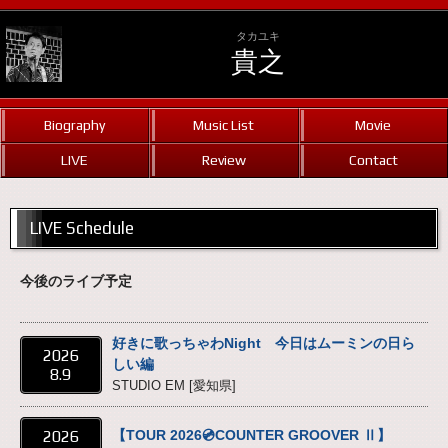
タカユキ
貴之
Biography
Music List
Movie
LIVE
Review
Contact
LIVE Schedule
今後のライブ予定
好きに歌っちゃわNight 今日はムーミンの日ら
2026
しい編
8.9
STUDIO EM [愛知県]
2026
【TOUR 2026💿COUNTER GROOVER Ⅱ】