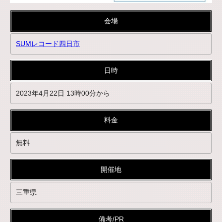
会場
SUMレコード四日市
日時
2023年4月22日 13時00分から
料金
無料
開催地
三重県
備考/PR