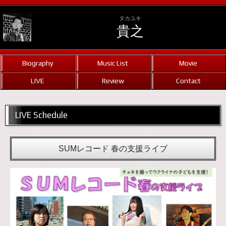
タカユキ
貴之
Biography
Music List
Movie
LIVE
Review
Contact
LIVE Schedule
SUMレコード 春の支援ライブ