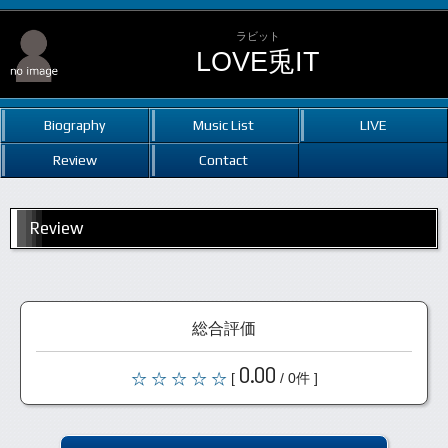
ラビット
LOVE兎IT
Biography
Music List
LIVE
Review
Contact
Review
総合評価
0.00
[
/ 0件 ]