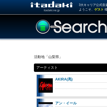
3大キャリア公式音楽サ
ようこそ、
ゲスト
itadaki.ne.jp
活動地「山梨県」
アーティスト
AKIRA(亮)
アン・イール