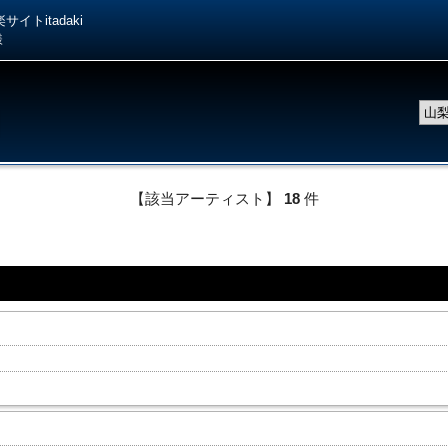
イトitadaki
様
【該当アーティスト】
18
件