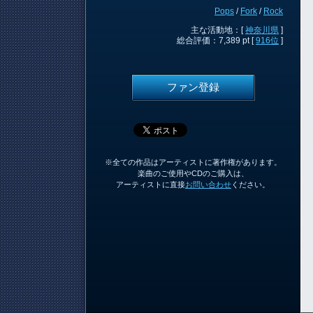
Pops
/
Fork
/
Rock
主な活動地：[
神奈川県
]
総合評価：7,389 pt [
916位
]
ファン登録
※全ての作品はアーティストに著作権があります。
楽曲のご使用やCDのご購入は、
アーティストに直接
お問い合わせ
ください。