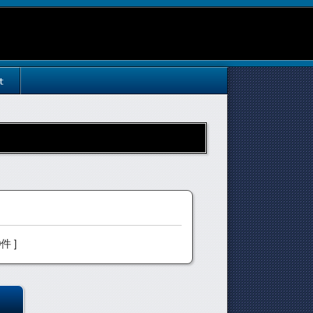
t
0件 ]