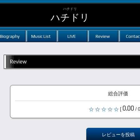
ハチドリ
ハチドリ
Biography
Music List
LIVE
Review
Contac
Review
総合評価
0.00
[
/ 
レビューを投稿