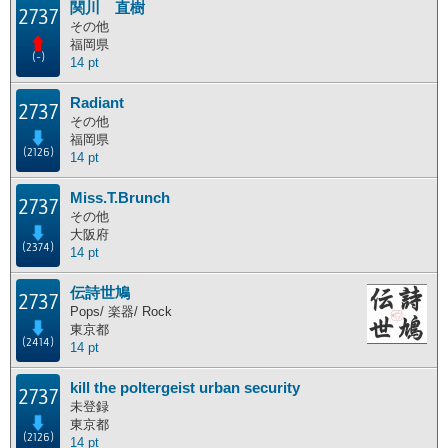
関川 直樹
2737
主な活動地別ランキング
その他
福岡県
(-)
14 pt
主な活動地別に分けたランキングです。
Radiant
北海道
東北地方
関東地方
中部地方
2737
その他
近畿地方
中国地方
四国地方
九州地方
福岡県
(2126)
14 pt
海外
Miss.T.Brunch
2737
その他
大阪府
ポイント獲得履歴
(2374)
14 pt
ポイント獲得履歴
伝詩世鳩
2737
Pops/ 楽器/ Rock
東京都
(2414)
14 pt
kill the poltergeist urban security
2737
未登録
東京都
(2126)
14 pt