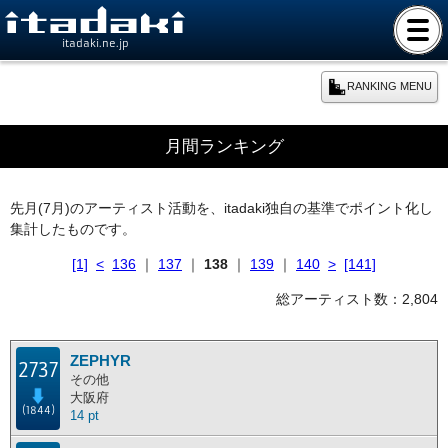
itadaki.ne.jp
RANKING MENU
期間別ランキング
月間ランキング
本日のランキング
先月(7月)のアーティスト活動を、itadaki独自の基準でポイント化し
集計したものです。
週間ランキング
[1]
<
136
｜
137
｜
138
｜
139
｜
140
>
[141]
月間ランキング
総アーティスト数：2,804
年間ランキング
ZEPHYR
2737
その他
大阪府
総合ランキング
(1844)
14 pt