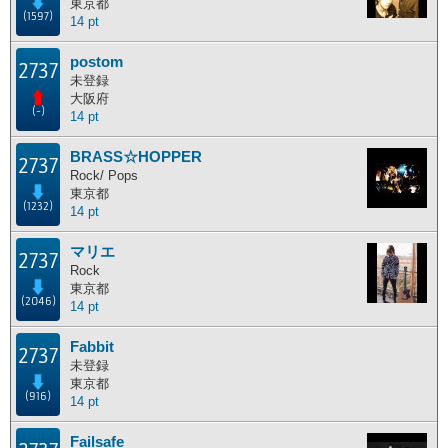
東京都
(1597)
14 pt
postom
2737
未登録
大阪府
(-)
14 pt
BRASS☆HOPPER
2737
Rock/ Pops
東京都
(1232)
14 pt
マリエ
2737
Rock
東京都
(2046)
14 pt
Fabbit
2737
未登録
東京都
(916)
14 pt
Failsafe