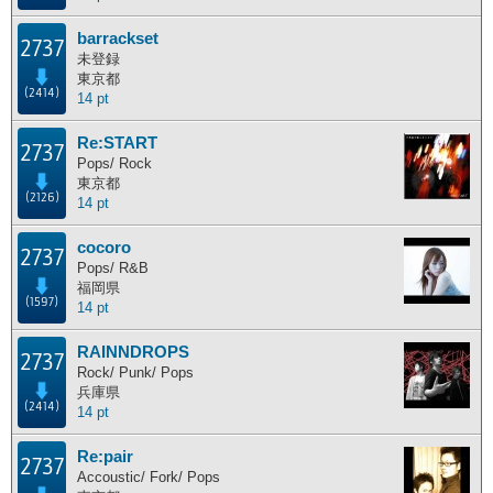
barrackset
2737
未登録
東京都
(2414)
14 pt
Re:START
2737
Pops/ Rock
東京都
(2126)
14 pt
cocoro
2737
Pops/ R&B
福岡県
(1597)
14 pt
RAINNDROPS
2737
Rock/ Punk/ Pops
兵庫県
(2414)
14 pt
Re:pair
2737
Accoustic/ Fork/ Pops