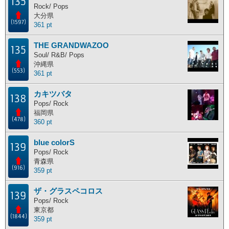
135
Rock/ Pops
大分県
(1597)
361 pt
THE GRANDWAZOO
135
Soul/ R&B/ Pops
沖縄県
(553)
361 pt
カキツバタ
138
Pops/ Rock
福岡県
(478)
360 pt
blue colorS
139
Pops/ Rock
青森県
(916)
359 pt
ザ・グラスペコロス
139
Pops/ Rock
東京都
(1844)
359 pt