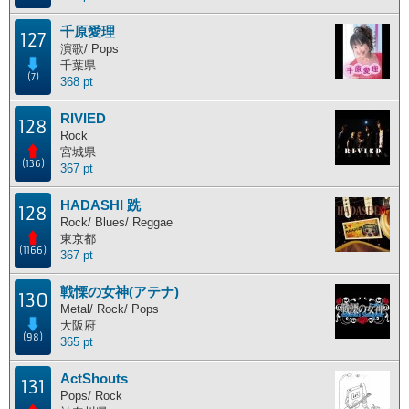
千原愛理
127
演歌/ Pops
千葉県
(7)
368 pt
RIVIED
128
Rock
宮城県
(136)
367 pt
HADASHI 跣
128
Rock/ Blues/ Reggae
東京都
(1166)
367 pt
戦慄の女神(アテナ)
130
Metal/ Rock/ Pops
大阪府
(98)
365 pt
ActShouts
131
Pops/ Rock