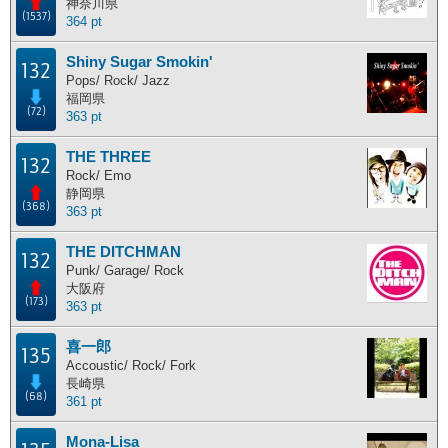
神奈川県
(1537)
364 pt
Shiny Sugar Smokin'
132
Pops/ Rock/ Jazz
福岡県
(72)
363 pt
THE THREE
132
Rock/ Emo
静岡県
(368)
363 pt
THE DITCHMAN
132
Punk/ Garage/ Rock
大阪府
(173)
363 pt
喜一郎
135
Accoustic/ Rock/ Fork
長崎県
(68)
361 pt
Mona-Lisa