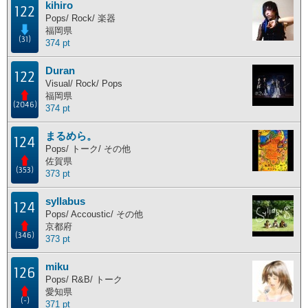
kihiro
122
主な活動地別ランキング
Pops/ Rock/ 楽器
福岡県
(31)
374 pt
主な活動地別に分けたランキングです。
Duran
北海道
東北地方
関東地方
中部地方
122
Visual/ Rock/ Pops
近畿地方
中国地方
四国地方
九州地方
福岡県
(2046)
374 pt
海外
まるめら。
124
Pops/ トーク/ その他
佐賀県
ポイント獲得履歴
(353)
373 pt
ポイント獲得履歴
syllabus
124
Pops/ Accoustic/ その他
京都府
(346)
373 pt
miku
126
Pops/ R&B/ トーク
愛知県
(-)
371 pt