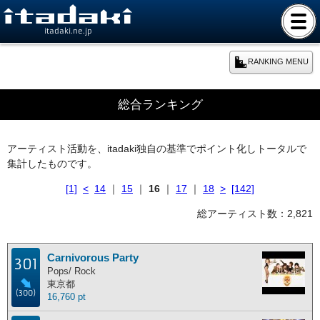
itadaki.ne.jp
RANKING MENU
期間別ランキング
総合ランキング
本日のランキング
アーティスト活動を、itadaki独自の基準でポイント化しトータルで
集計したものです。
週間ランキング
[1]
<
14
｜
15
｜
16
｜
17
｜
18
>
[142]
月間ランキング
総アーティスト数：2,821
年間ランキング
Carnivorous Party
301
Pops/ Rock
東京都
総合ランキング
(300)
16,760 pt