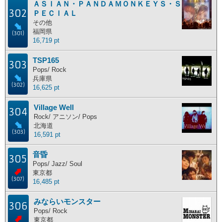
ＡＳＩＡＮ・ＰＡＮＤＡＭＯＮＫＥＹＳ・Ｓ
302
ＰＥＣＩＡＬ
主な活動地別ランキング
その他
福岡県
主な活動地別に分けたランキングです。
(301)
16,719 pt
北海道
東北地方
関東地方
中部地方
TSP165
303
近畿地方
中国地方
四国地方
九州地方
Pops/ Rock
兵庫県
(302)
海外
16,625 pt
Village Well
304
Rock/ アニソン/ Pops
ポイント獲得履歴
北海道
(303)
16,591 pt
ポイント獲得履歴
音昏
305
Pops/ Jazz/ Soul
東京都
(307)
16,485 pt
みならいモンスター
306
Pops/ Rock
東京都