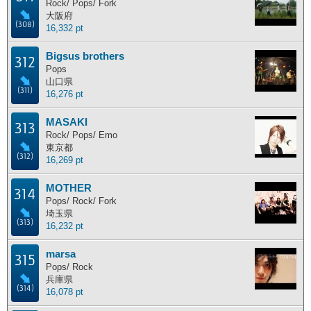
Rock/ Pops/ Fork
大阪府
(308)
16,332 pt
Bigsus brothers
312
Pops
山口県
(311)
16,276 pt
MASAKI
313
Rock/ Pops/ Emo
東京都
(312)
16,269 pt
MOTHER
314
Pops/ Rock/ Fork
埼玉県
(313)
16,232 pt
marsa
315
Pops/ Rock
兵庫県
(314)
16,078 pt