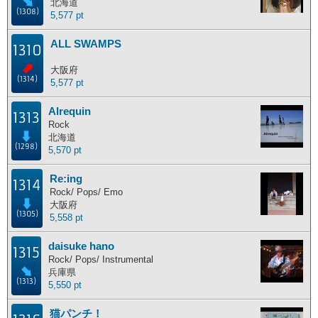
北海道
(1308)
5,577 pt
ALL SWAMPS
1310
大阪府
(1314)
5,577 pt
Alrequin
1313
Rock
北海道
(1298)
5,570 pt
Re:ing
1314
Rock/ Pops/ Emo
大阪府
(1305)
5,558 pt
daisuke hano
1315
Rock/ Pops/ Instrumental
兵庫県
(1313)
5,550 pt
猫パンチ！