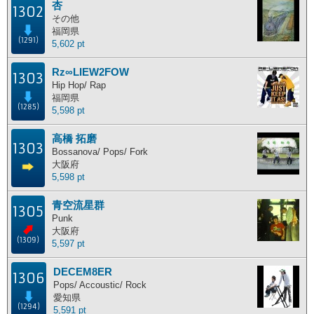
杏
1302
主な活動地別ランキング
その他
福岡県
(1291)
5,602 pt
主な活動地別に分けたランキングです。
Rz∞LIEW2FOW
北海道
東北地方
関東地方
中部地方
1303
Hip Hop/ Rap
近畿地方
中国地方
四国地方
九州地方
福岡県
(1285)
5,598 pt
海外
高橋 拓磨
1303
Bossanova/ Pops/ Fork
大阪府
ポイント獲得履歴
5,598 pt
ポイント獲得履歴
青空流星群
1305
Punk
大阪府
(1309)
5,597 pt
DECEM8ER
1306
Pops/ Accoustic/ Rock
愛知県
(1294)
5,591 pt