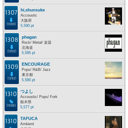
hi,shunsuke
1307
Accoustic
大阪府
(1300)
5,590 pt
phagan
1308
Rock/ Metal/ 楽器
北海道
(1302)
5,585 pt
ENCOURAGE
1309
Pops/ R&B/ Jazz
東京都
(1292)
5,580 pt
つよし
1310
Accoustic/ Pops/ Fork
栃木県
(1306)
5,577 pt
TAFUCA
1310
Ambient