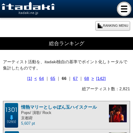
itadaki.ne.jp
RANKING MENU
期間別ランキング
総合ランキング
本日のランキング
アーティスト活動を、itadaki独自の基準でポイント化しトータルで
集計したものです。
週間ランキング
[1]
<
64
｜
65
｜
66
｜
67
｜
68
>
[142]
月間ランキング
総アーティスト数：2,821
年間ランキング
情熱マリーとしゃぼん玉ハイスクール
1301
Pops/ 演歌/ Rock
京都府
総合ランキング
(1293)
5,607 pt