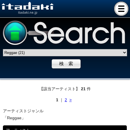
itadaki.ne.jp
【該当アーティスト】
21
件
1
｜
2
>
アーティストジャンル
「Reggae」