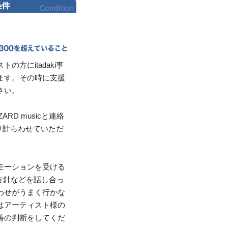
方にitadaki事
ます。その時に支援
さい。
RD musicと連絡
取り計らわせていただ
モーションを受ける
直接方針などを話し合っ
わせがうまく行かな
はアーティスト様の
善の判断をしてくだ