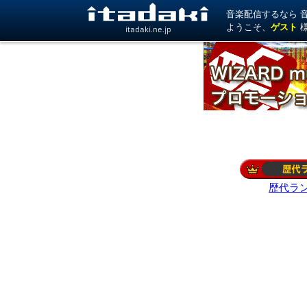
音楽配信するなら 音楽
ようこそ、
ゲスト
itadaki.ne.jp
歴代ラ