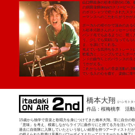
山口県出身の杉本拓朗(Vo.Gt)
の鎌田瑞輝(key)のスリーピー
のポロシャツで統一されたスタ
ーマンスへのこだわりがうかが
ボーカルの軽やかで深みのある
ル杉本拓朗さんのメッセージや
バンド名でもあるように、聴く
う、少しでも笑顔になってもら
ま」を届けてくれる。
抱えている気持ちをストレート
歌唱力と、シンプルでよりボー
ンドの曲作りとのバランスの良
うかがえる。
これからも彼らの音楽活動の原
ている人の心を癒す」楽曲に期
橋本大翔
(ハシモトタ
作品：桜梅桃李 活動
15歳から独学で音楽と歌唱力を身につけてきた橋本大翔。常に自分の
「意味」を考え、模索しながらライブに曲作りにと持てる力を注いでい
過去に自衛隊に入隊していたという珍しい経歴を持つアーティストだが
の鍛えられた歌声は見事なパワーボイスとなってリスナーたちを魅了し