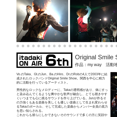
Original Smil
作品：my way 活
Vo.のTaka、Gt.のJun、Ba.のHiro、Dr.のRobの4人で2003年に結
成されたロックバンドOriginal Smile Show。関西を中心に精力
的に活動を行っているアーティスト。
男性的なロックなメロディーに、Takaの透明感があり、体にすっ
と染み込んでくるような爽やかな歌声が融合し、とても聴きやす
くいつまでも心に残るサウンドを作り上げている。Junが作るそ
の力強くもある楽曲を美しくも優しい楽曲として生まれ変わらせ
るTakaのボーカル、そして完成した楽曲からメンバー全員の底力
を思い知らされる。
これからも彼らにしかできないそのサウンドで多くの方に笑顔や