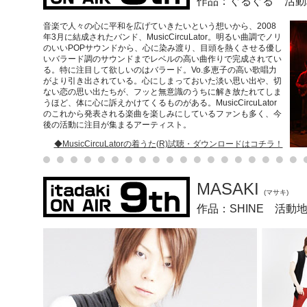
作品：ぐるぐる 活動
音楽で人々の心に平和を広げていきたいという想いから、2008
年3月に結成されたバンド、MusicCircuLator。明るい曲調でノリ
のいいPOPサウンドから、心に染み渡り、目頭を熱くさせる優し
いバラード調のサウンドまでレベルの高い曲作りで完成されてい
る。特に注目して欲しいのはバラード。Vo.多恵子の高い歌唱力
がより引き出されている。心にしまっておいた淡い思い出や、切
ない恋の思い出たちが、フッと無意識のうちに解き放たれてしま
うほど、体に心に訴えかけてくるものがある。MusicCircuLator
のこれから発表される楽曲を楽しみにしているファンも多く、今
後の活動に注目が集まるアーティスト。
◆MusicCircuLatorの着うた(R)試聴・ダウンロードはコチラ！
MASAKI
(マサキ)
作品：SHINE 活動