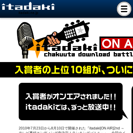
itadaki.ne.jp
2010年7月23日から8月10日で開催された『itadaki[ON AIR]2nd ～