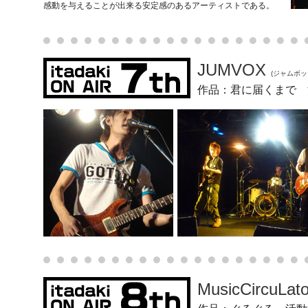
感動を与えることが出来る安定感のあるアーティストである。
JUMVOX
(ジャムボッ
作品：君に届くまで 
MusicCircuLat