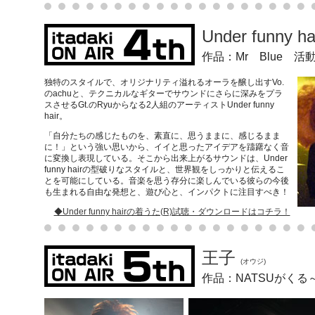
Under funny ha
作品：Mr Blue 
独特のスタイルで、オリジナリティ溢れるオーラを醸し出すVo.
のachuと、テクニカルなギターでサウンドにさらに深みをプラ
スさせるGt.のRyuからなる2人組のアーティストUnder funny
hair。
「自分たちの感じたものを、素直に、思うままに、感じるまま
に！」という強い思いから、イイと思ったアイデアを躊躇なく音
に変換し表現している。そこから出来上がるサウンドは、Under
funny hairの型破りなスタイルと、世界観をしっかりと伝えるこ
とを可能にしている。音楽を思う存分に楽しんでいる彼らの今後
も生まれる自由な発想と、遊び心と、インパクトに注目すべき！
◆Under funny hairの着うた(R)試聴・ダウンロードはコチラ！
王子
(オウジ)
作品：NATSUがく