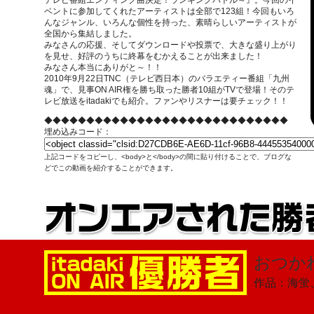
テレビ番組エンディング曲決定！ランキングバトル～』。今回のイ
ベントに参加してくれたアーティストは全部で123組！今回もいろ
んなジャンル、いろんな個性を持った、素晴らしいアーティストが
全国から集結しました。
みなさんの応援、そしてダウンロードや投票で、大きな盛り上がり
を見せ、好評のうちに終幕をむかえることが出来ました！
みなさん本当にありがと～！！
2010年9月22日TNC（テレビ西日本）のバラエティー番組「九州
魂」で、見事ON AIR権を勝ち取った勝者10組がTVで登場！そのテ
レビ放送をitadakiでも紹介。ファンやリスナーは要チェック！！
◆◆◆◆◆◆◆◆◆◆◆◆◆◆◆◆◆◆◆◆◆◆◆◆◆◆◆◆◆
埋め込みコード：
上記コードをコピーし、<body>と</body>の間に貼り付けることで、ブログな
どでこの動画を紹介することができます。
おつか
作品：海蛍