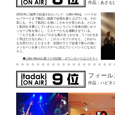
作品：あさも
2002年に福岡で結成されたバンド、Little-Wing。ハードか
らバラードまで幅広い楽曲で会場を盛り上げている。その
音にも、そして歌詞にも強いこだわりが見られる。とにか
く歌詞を大事にしていきたいというバンド全体の想いがメ
ッセージ性を強くし、リスナーたちを感動させている。
「一人でも多くの人に"小さな翼のきっかけを…”いつか大き
く羽ばたけるために！」このコンセプトのもと、これから
も九州だけにとどまらず、全国のライブ会場で彼らの強い
メッセージを多くのリスナーに伝えていくバンドになるだ
ろう。
◆Little-Wingの着うた®試聴・ダウンロードはコチラ！
フィール
作品：ハピネ