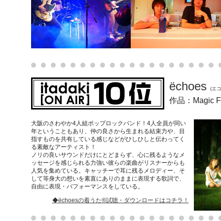
ёchoes
(エ
作品：Magic
大阪のさわやか4人組ポップロックバンド！4人全員が同い
年ということもあり、仲の良さから生まれる結束力や、目
指すものを共有している感じなどがひしひしと伝わってく
る素敵なアーティスト！
ノリの良いサウンドだけにとどまらず、心に残るようなメ
ッセージを感じられる力強い彼らの楽曲がリスナーからも
人気を集めている。キャッチーで耳に残るメロディー、そ
して等身大の想いを素直にありのままに表現する歌詞で、
自由に表現・パフォーマンスをしている。
◆ёchoesの着うた®試聴・ダウンロードはコチラ！