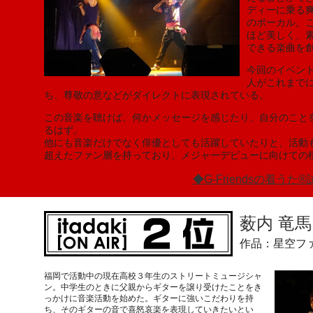
ディーに乗る爽
のボーカル。
ほど美しく、
できる楽曲を
今回のイベント
人がこれまで
ち、尊敬の意などがダイレクトに表現されている。
この音楽を聴けば、何かメッセージを感じたり、自分のこと
るはず。
他にも音楽だけでなく俳優としても活躍していたりと、活動
超えたファン層を持っており、メジャーデビューに向けての
◆G-Friendsの着
薮内 竜
作品：星空フ
福岡で活動中の現在高校３年生のストリートミュージシャ
ン。中学生のときに父親からギターを譲り受けたことをき
っかけに音楽活動を始めた。ギターに強いこだわりを持
ち、そのギターの音で喜怒哀楽を表現していきたいとい