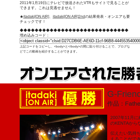
2011年1月19日にテレビで放送されたVTRもサイトで見ることが
できます。これは見逃せません！
★
itadaki[ON AIR]
、
itadaki[ON AIR]2nd
の結果発表・オンエアも要
チェックです！
◆◆◆◆◆◆◆◆◆◆◆◆◆◆◆◆◆◆◆◆◆◆◆◆◆◆◆◆◆
埋め込みコード：
上記コードをコピーし、<body>と</body>の間に貼り付けることで、ブログな
どでこの動画を紹介することができます。
G-Frien
作品：Fat
2007年11月に
のKENTAか
伝えたい気持
えることができ