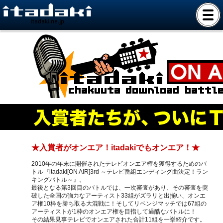
itadaki.ne.jp
★入賞者がオンエア！itadakiでもオンエア！★
2010年の年末に開催されたテレビオンエア権を獲得するためのバ
トル『itadaki[ON AIR]3rd ～テレビ番組エンディング曲決定！ラン
キングバトル～』。
最後となる第3回目のバトルでは、一次審査があり、その審査を突
破した全国の強力なアーティスト33組がズラリと出揃い、オンエ
ア権10枠を勝ち取る大混戦に！そしてリベンジマッチでは67組の
アーティストが1枠のオンエア権を目指して過酷なバトルに！
その結果見事テレビでオンエアされた合計11組を一挙紹介です。