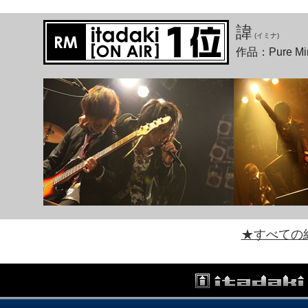
諱
(イミナ)
作品：Pure 
★すべての