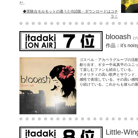
だ。
◆実験台モルモットの着うた®試聴・ダウンロードはコチ
ラ！
blooash
(
作品：it's 
ゴスペル・アカペラグループの活動を
創り出す、ギター中嶌真平のユニッ
て楽しむファンも続出している。
クオリティの高い歌声とサウンド
感性で表現している。その高い感
り続けている。これからも彼らの
Little-Wi