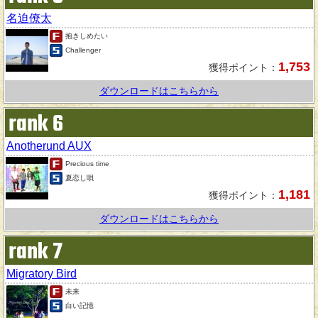
名迫僚太
抱きしめたい
Challenger
1,753
獲得ポイント：
ダウンロードはこちらから
rank 6
Anotherund AUX
Precious time
夏恋し唄
1,181
獲得ポイント：
ダウンロードはこちらから
rank 7
Migratory Bird
未来
白い記憶