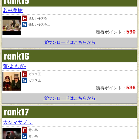
rank15
若林美樹
優しいキスを...
優しいキスを...
590
獲得ポイント：
ダウンロードはこちらから
rank16
蓬-よもぎ-
ガラス玉
ガラス玉
536
獲得ポイント：
ダウンロードはこちらから
rank17
大友マサノリ
青い鳥
青い鳥