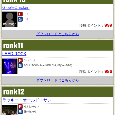
Glee≒Chicken
「今、」
「今、」
999
獲得ポイント：
ダウンロードはこちらから
rank11
LEED ROCK
I'm バック
SOUL TOWN feat.KENICHI,NT(fromDTG)
986
獲得ポイント：
ダウンロードはこちらから
rank12
ラッキー・オールド・サン
抱きしめたい
夏の終わり