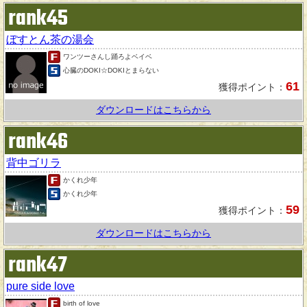
rank45
ぼすとん茶の湯会
ワンツーさんし踊ろよベイベ
心臓のDOKI☆DOKIとまらない
61
獲得ポイント：
ダウンロードはこちらから
rank46
背中ゴリラ
かくれ少年
かくれ少年
59
獲得ポイント：
ダウンロードはこちらから
rank47
pure side love
birth of love