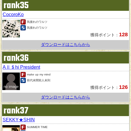
rank35
CocoroKo
気後れのワルツ
気後れのワルツ
128
獲得ポイント：
ダウンロードはこちらから
rank36
AⅡ＄hi President
make up my mind
前代未聞前人未到
126
獲得ポイント：
ダウンロードはこちらから
rank37
SEKKY★SHIN
SUMMER TIME