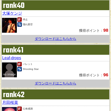
rank40
大塚ケンジ
停止
憧れ茜空
98
獲得ポイント：
ダウンロードはこちらから
rank41
Leaf-drops
パレット
Shooting Star
96
獲得ポイント：
ダウンロードはこちらから
rank42
月田桜菜
心体感測