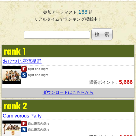
168
参加アーティスト
組
リアルタイムでランキング掲載中！
rank 1
おひつじ座流星群
tight one night
tight one night
5,666
獲得ポイント：
ダウンロードはこちらから
rank 2
Carnivorous Party
自己嫌悪の群れ
自己嫌悪の群れ